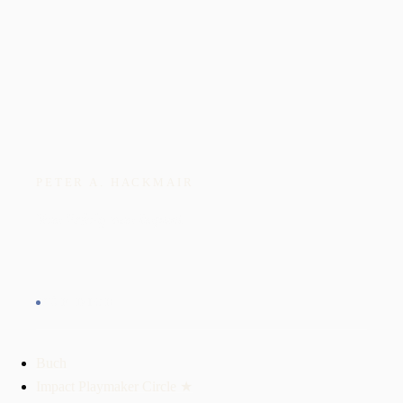
PETER A. HACKMAIR
Vom Erfolg zum Impact.
FÜR DICH
Buch
Impact Playmaker Circle ★