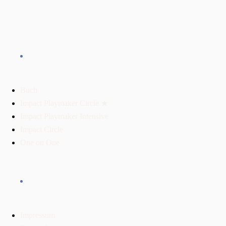
Vom Erfolg zum Impact.
FÜR DICH
Buch
Impact Playmaker Circle ★
Impact Playmaker Intensive
Impact Circle
One on One
RECHTLICHES
Impressum