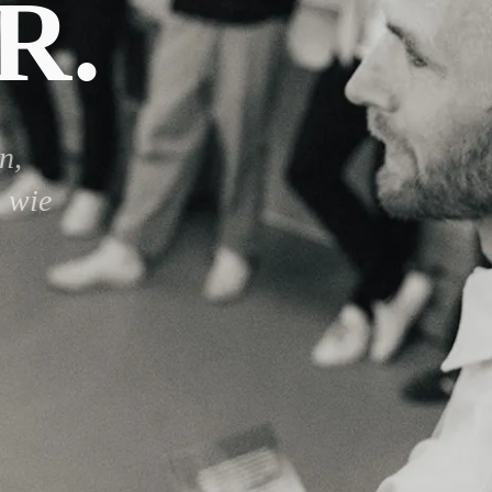
R.
n,
n wie