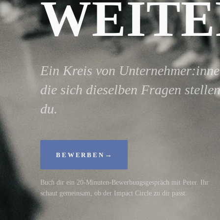
WEITE
Ein Kreis von Unternehmer:inne
die sich dieselben Fragen stelle
du.
→
BEWERBEN
Buch dir ein 20-Minuten-Bewerbungsgespräch mit Peter. Ihr
schaut gemeinsam, ob der Impact Circle zu dir passt.