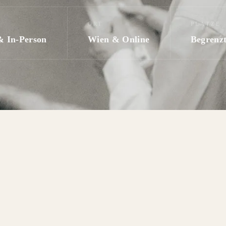
ORT
PLÄTZE
& In-Person
Wien & Online
Begrenz